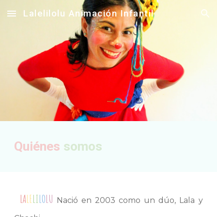
Lalelilolu Animación Infantil
Skip to main content
Skip to navigation
Quiénes
somos
LA
LE
LI
LO
LU
Nació en 2003 como un dúo, Lala y